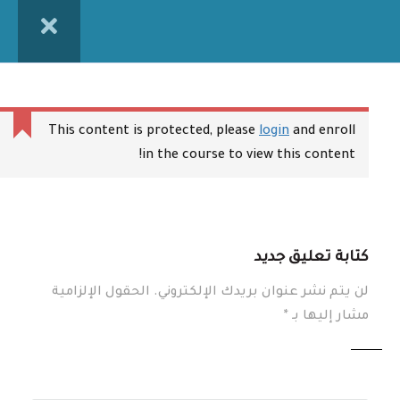
روابط مهمة
الدورات
دوراتنا المسجلة
المدونة
دوراتنا في الموقع
اتصل بنا
This content is protected, please
login
and enroll
ومضات في البحث العلمي
in the course to view this content!
سياسة الخصوصية
الشروط والاحكام
مقدمة وتمهيد
دوراتنا
التمهيد
كتابة تعليق جديد
1.1
دوراتنا المباشرة
لن يتم نشر عنوان بريدك الإلكتروني.
الحقول الإلزامية
دوراتنا في الموقع
أهداف الدورة
1.2
مشار إليها بـ
*
دوراتنا في منصة يوديمي
دوراتنا في اليوتيوب
مفهوم البحث العلمي
1.3
خدماتنا