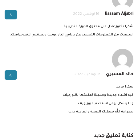
Bassam Aljabri
16 نوفمبر، 2022
رد
شكرا دكتور عادل على محتوى الدورة التدريبية
استفدت من المعلومات المخفية عن برنامج الباوربوينت وتصميم الانفوجرافيك.
خالد العسيري
16 نوفمبر، 2022
رد
شكرا جزيلا
فيه اشياء جديدة وجميلة تعلمتها بالبوربينت
وانا بشكل يومي استخدم البوربوينت
بصراحة الله يعطيك الصحة والعافية يارب
كتابة تعليق جديد