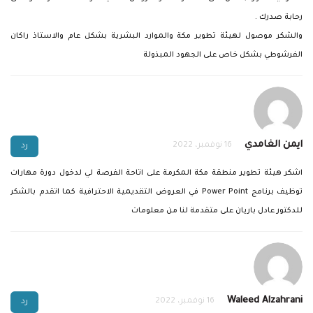
رحابة صدرك .
والشكر موصول لهيئة تطوير مكة والموارد البشرية بشكل عام والاستاذ راكان
الفرشوطي بشكل خاص على الجهود المبذولة
ايمن الغامدي
16 نوفمبر، 2022
رد
اشكر هيئة تطوير منطقة مكة المكرمة على اتاحة الفرصة لي لدخول دورة مهارات
توظيف برنامج Power Point في العروض التقديمية الاحترافية كما اتقدم بالشكر
للدكتور عادل باريان على متقدمة لنا من معلومات
Waleed Alzahrani
16 نوفمبر، 2022
رد