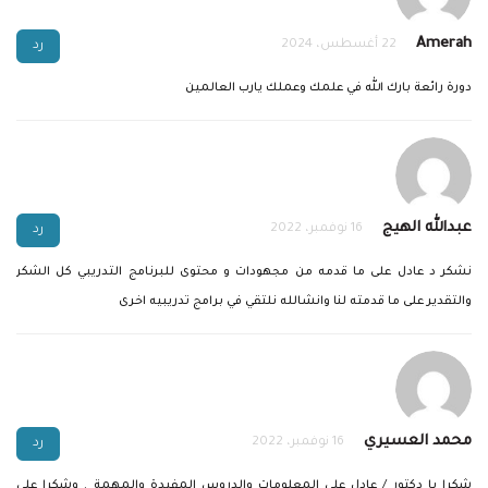
Amerah
22 أغسطس، 2024
رد
دورة رائعة بارك الله في علمك وعملك يارب العالمين
عبدالله الهيج
16 نوفمبر، 2022
رد
نشكر د عادل على ما قدمه من مجهودات و محتوى للبرنامج التدريبي كل الشكر
والتقدير على ما قدمته لنا وانشالله نلتقي في برامج تدريبيه اخرى
محمد العسيري
16 نوفمبر، 2022
رد
شكرا يا دكتور / عادل على المعلومات والدروس المفيدة والمهمة . وشكرا على